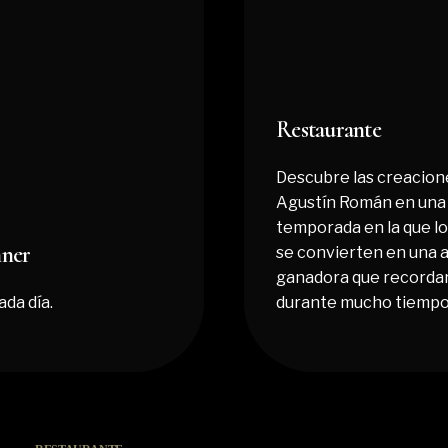
Restaurante
Descubre las creacion
ACE
Agustín Román en una 
temporada en la que l
ner
se convierten en una 
ganadora que recorda
ada día.
durante mucho tiempo