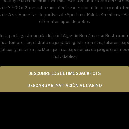
 boutique ubicado en la zona más exclusiva de la Costa del Sol d
 de 3.500 m2, descubre una oferta excepcional de ocio y entreten
 de Azar, Apuestas deportivas de Sportium, Ruleta Americana, Bla
diferentes tipos de poker.
ucir por la gastronomía del chef Agustín Román en su Restaurante;
nes temporales; disfruta de jornadas gastronómicas, talleres, exp
máticas y mucho más. Más que una experiencia de juego, creamo
inolvidables.
DESCUBRE LOS ÚLTIMOS JACKPOTS
DESCARGAR INVITACIÓN AL CASINO