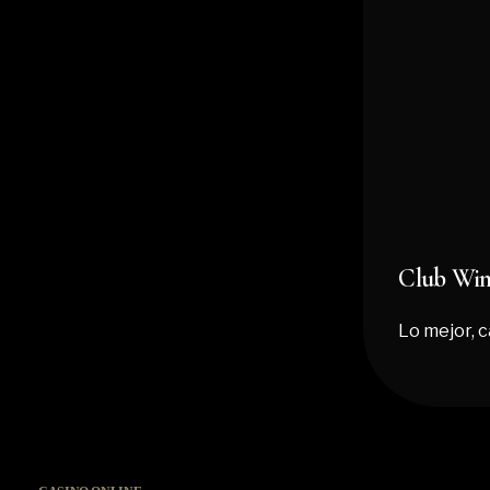
TO
Casino · Slots · Restaurante · Eventos
THE PL
Club Win
Lo mejor, c