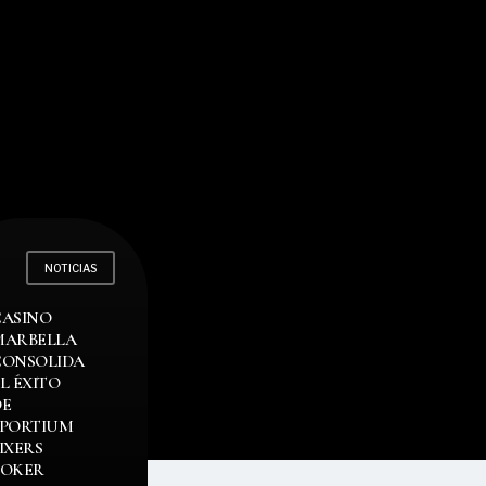
NOTICIAS
CASINO
MARBELLA
CONSOLIDA
L ÉXITO
DE
SPORTIUM
IXERS
POKER