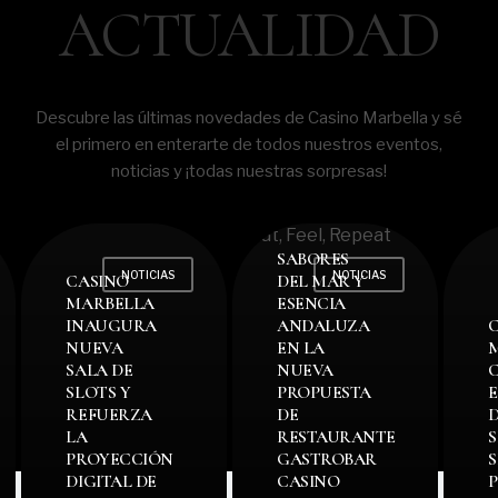
ACTUALIDAD
Descubre las últimas novedades de Casino Marbella y sé
el primero en enterarte de todos nuestros eventos,
noticias y ¡todas nuestras sorpresas!
SABORES
NOTICIAS
NOTICIAS
CASINO
DEL MAR Y
MARBELLA
ESENCIA
INAUGURA
ANDALUZA
NUEVA
EN LA
SALA DE
NUEVA
SLOTS Y
PROPUESTA
E
REFUERZA
DE
LA
RESTAURANTE
PROYECCIÓN
GASTROBAR
S
DIGITAL DE
CASINO