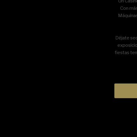
Un Casino
Con más
Máquinas
Déjate sed
exposicio
fiestas te