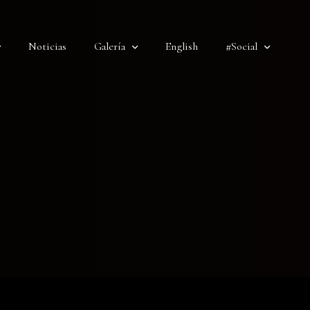
Noticias
Galería
English
#Social