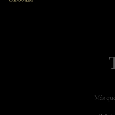
CASINO ONLINE
Más que