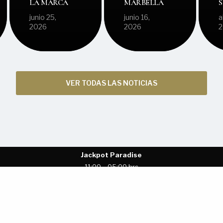
LA MARCA
MARBELLA
S
junio 25,
junio 16,
a
2026
2026
2
VER TODAS LAS NOTICIAS
HORARIO DE APERTURA
Jackpot Paradise
11:00 – 05:00 hrs
Gaming Room
21:00 – 05:00 hrs
24 Dec Cerrado /
31 Dec Desde la 1:00h