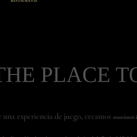
RESTAURANTE
THE PLACE T
 una experiencia de juego, creamos
emociones i